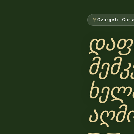
Ozurgeti · Guria
დაფ
მემკ
ხელ
აღმ