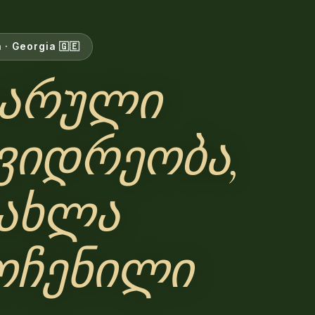
 · Georgia 🇬🇪
არული
ვიდრეობა,
ახლა
ოჩენილი