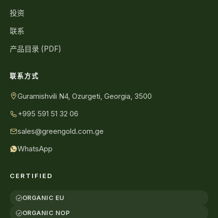
投资
联系
产品目录 (PDF)
联系方式
Guramishvili N4, Ozurgeti, Georgia, 3500
+995 591 51 32 06
sales@greengold.com.ge
WhatsApp
CERTIFIED
ORGANIC EU
ORGANIC NOP