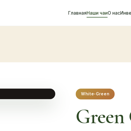
Главная
Наши чаи
О нас
Инв
White-Green
Green