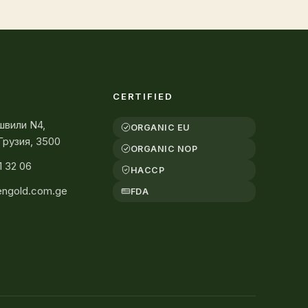
CERTIFIED
швили N4,
ORGANIC EU
Грузия, 3500
ORGANIC NOP
1 32 06
HACCP
engold.com.ge
FDA