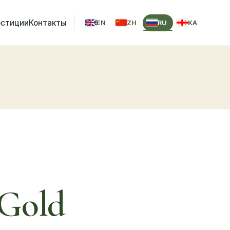
естиции
Контакты
EN
ZH
RU
KA
 Gold