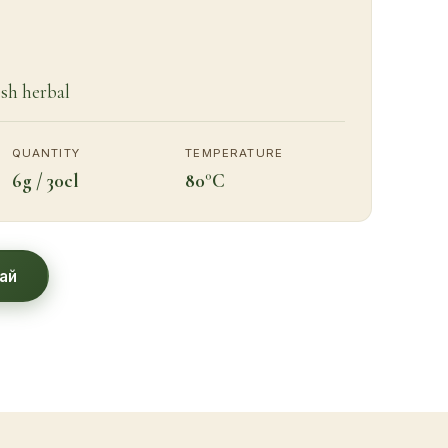
esh herbal
QUANTITY
TEMPERATURE
6g / 30cl
80°C
ай